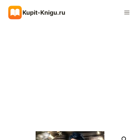
Перейти
Kupit-Knigu.ru
к
содержимому