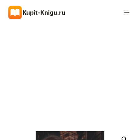
Перейти
Kupit-Knigu.ru
к
содержимому