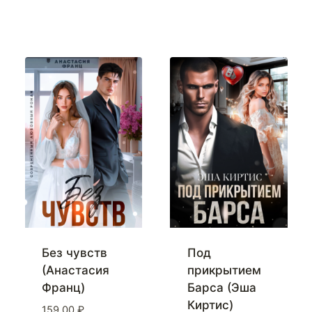
Без чувств
Под
(Анастасия
прикрытием
Франц)
Барса (Эша
Киртис)
159,00
₽