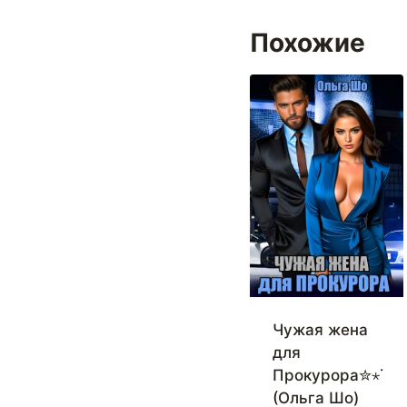
Похожие
Чужая жена
для
Прокурора✮⋆˙
(Ольга Шо)