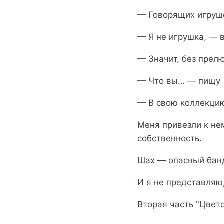
— Говорящих игруше
— Я не игрушка, — в
— Значит, без прел
— Что вы… — пищ
— В свою коллекци
Меня привезли к нем
собственность.
Шах — опасный банд
И я не представляю,
Вторая часть "Цветоч