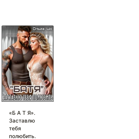
«Б А Т Я».
Заставлю
тебя
полюбить.