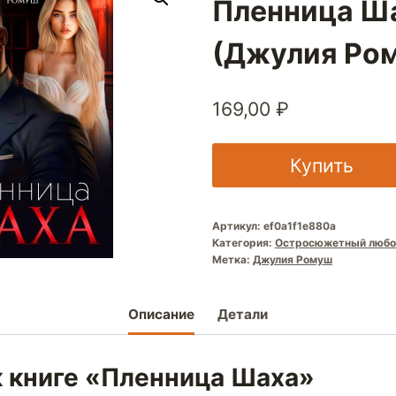
Пленница Ш
(Джулия Ро
169,00
₽
Купить
Артикул:
ef0a1f1e880a
Категория:
Остросюжетный любо
Метка:
Джулия Ромуш
Описание
Детали
к книге «Пленница Шаха»