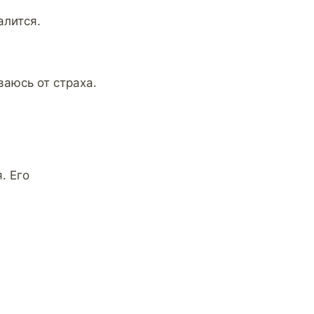
калится.
ываюсь от страха.
. Его