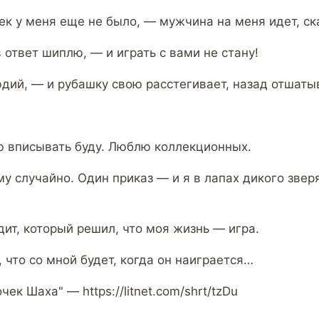
к у меня еще не было, — мужчина на меня идет, с
 ответ шиплю, — и играть с вами не стану!
юдий, — и рубашку свою расстегивает, назад отшат
у
ю вписывать буду. Люблю коллекционных.
у случайно. Один приказ — и я в лапах дикого зверя
ит, который решил, что моя жизнь — игра.
 что со мной будет, когда он наиграется…
ек Шаха" — https://litnet.com/shrt/tzDu