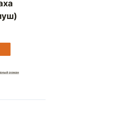
аха
муш)
вный роман