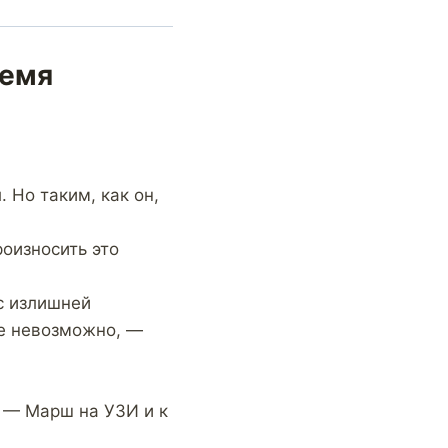
ремя
 Но таким, как он,
оизносить это
с излишней
пе невозможно, —
 — Марш на УЗИ и к