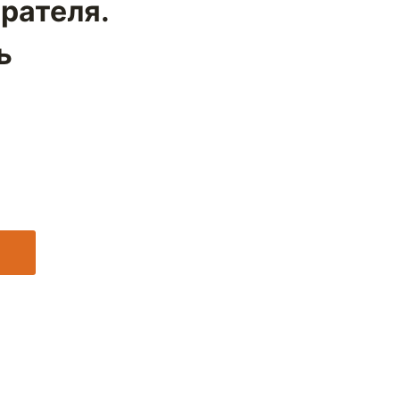
рателя.
ь