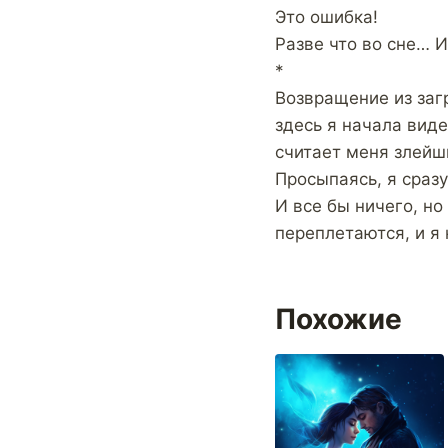
Это ошибка!
Разве что во сне… И
*
Возвращение из заг
здесь я начала виде
считает меня злейш
Просыпаясь, я сраз
И все бы ничего, н
переплетаются, и я 
Похожие