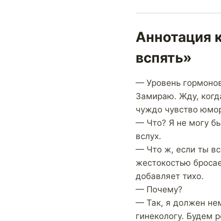
Аннотация к
вспять»
— Уровень гормонов
Замираю. Жду, когда
чуждо чувство юмо
— Что? Я не могу б
вслух.
— Что ж, если ты в
жестокостью бросае
добавляет тихо.
— Почему?
— Так, я должен не
гинекологу. Будем р