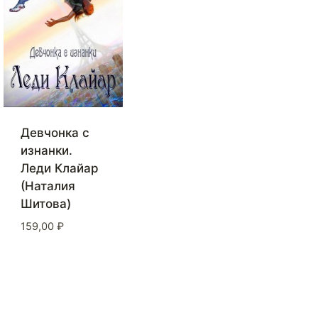
Девчонка с
изнанки.
Леди Клайар
(Наталия
Шитова)
159,00
₽