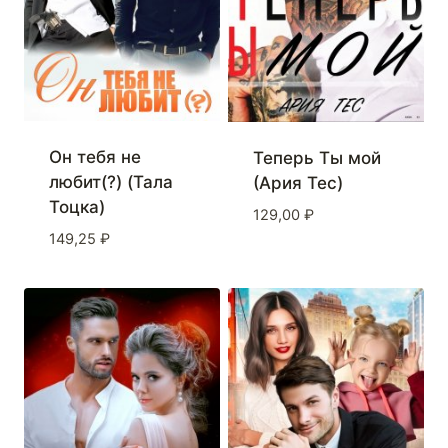
Он тебя не
Теперь Ты мой
любит(?) (Тала
(Ария Тес)
Тоцка)
129,00
₽
149,25
₽