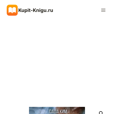
Перейти
Kupit-Knigu.ru
к
содержимому