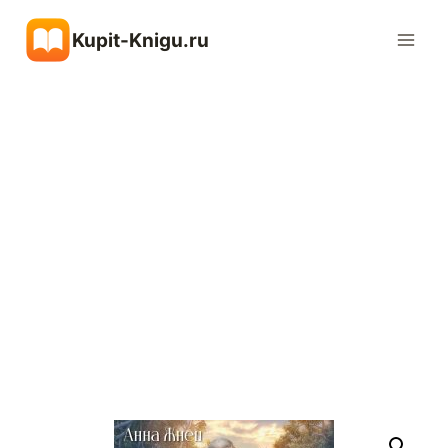
Перейти
Kupit-Knigu.ru
к
содержимому