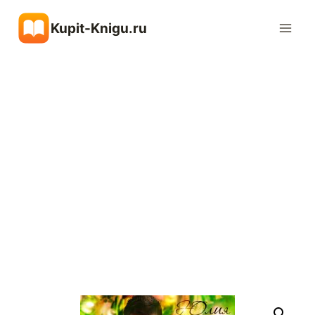
Перейти
Kupit-Knigu.ru
к
содержимому