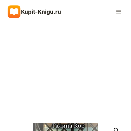
Перейти
Kupit-Knigu.ru
к
содержимому