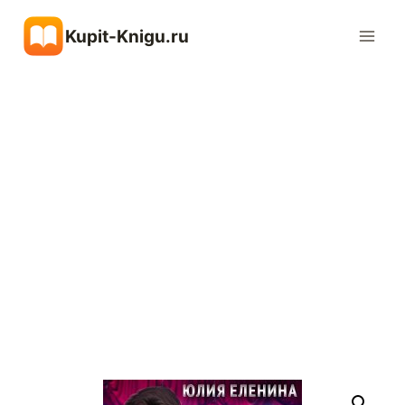
Перейти
Kupit-Knigu.ru
к
содержимому