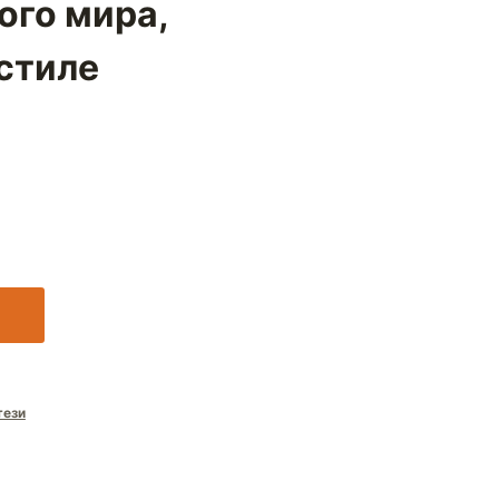
ого мира,
 стиле
тези