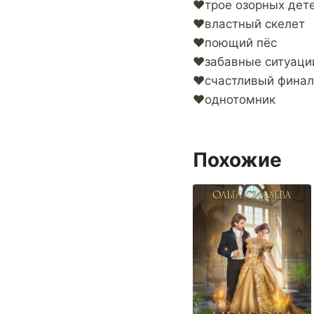
♥трое озорных дет
♥властный скелет
♥поющий пёс
♥забавные ситуаци
♥счастливый финал
♥однотомник
Похожие