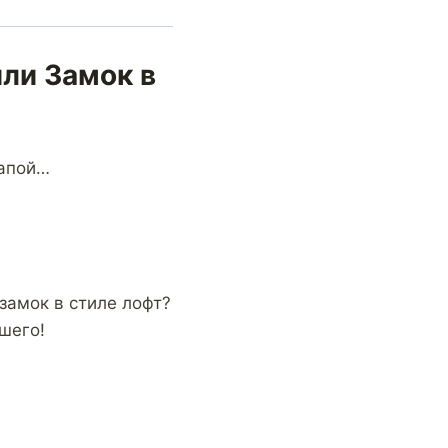
или Замок в
папой…
замок в стиле лофт?
шего!