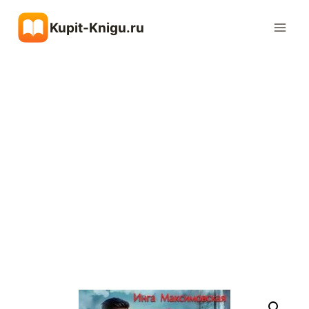
Перейти
Kupit-Knigu.ru
к
содержимому