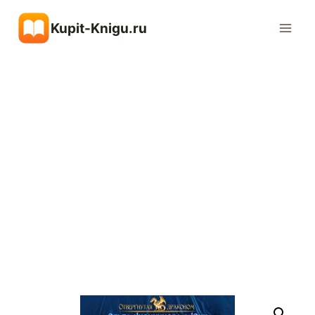
Перейти
Kupit-Knigu.ru
к
содержимому