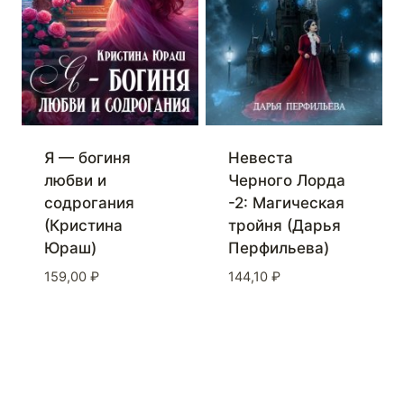
Я — богиня
Невеста
любви и
Черного Лорда
содрогания
-2: Магическая
(Кристина
тройня (Дарья
Юраш)
Перфильева)
159,00
₽
144,10
₽