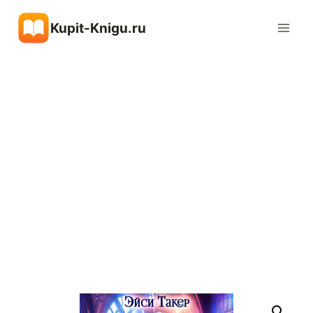
Перейти
Kupit-Knigu.ru
к
содержимому