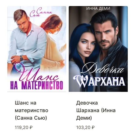
Девочка
Шанс на
Шархана (Инна
материнство
Деми)
(Санна Сью)
103,20
₽
119,20
₽