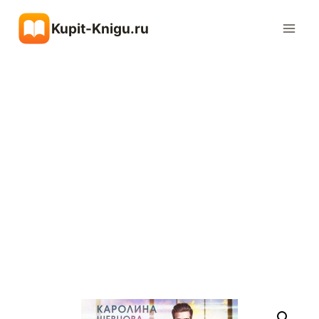
Перейти
Kupit-Knigu.ru
к
содержимому