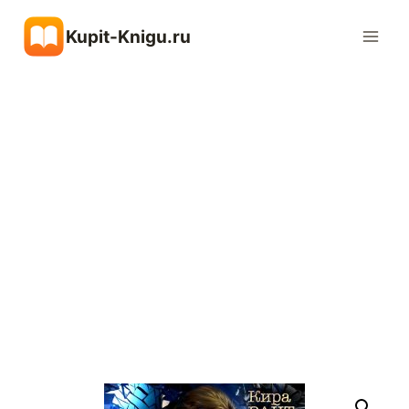
Перейти
Kupit-Knigu.ru
к
содержимому