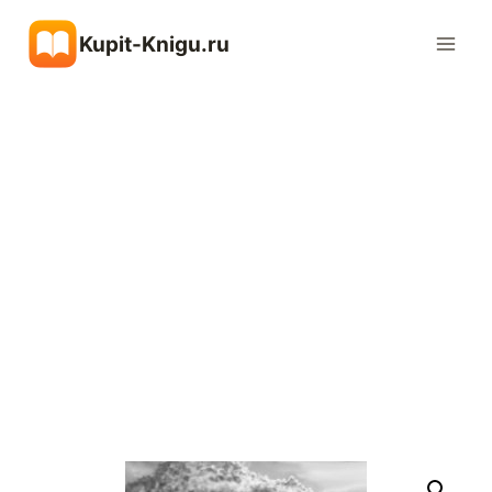
Перейти
Kupit-Knigu.ru
к
содержимому