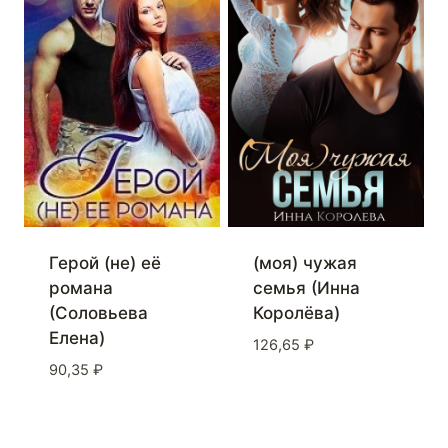
Герой (не) её
(моя) чужая
романа
семья (Инна
(Соловьева
Королёва)
Елена)
126,65
₽
90,35
₽