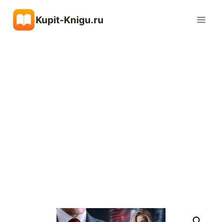
Перейти
Kupit-Knigu.ru
к
содержимому