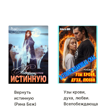
Узы крови,
Вернуть
духа, любви.
истинную
Всепобеждающая
(Рина Беж)