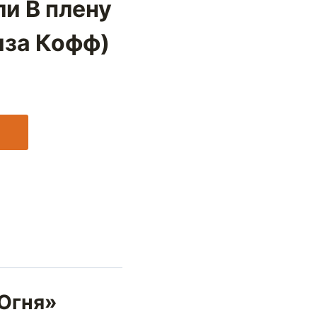
ли В плену
иза Кофф)
 Огня»