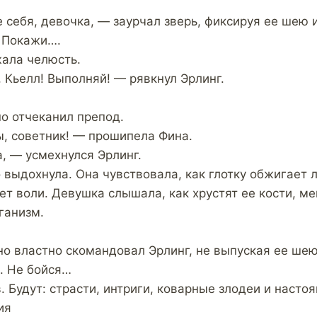
 себя, девочка, — заурчал зверь, фиксируя ее шею 
— Покажи….
ала челюсть.
 Кьелл! Выполняй! — рявкнул Эрлинг.
о отчеканил препод.
, советник! — прошипела Фина.
, — усмехнулся Эрлинг.
выдохнула. Она чувствовала, как глотку обжигает л
т воли. Девушка слышала, как хрустят ее кости, ме
ганизм.
но властно скомандовал Эрлинг, не выпуская ее шею
…. Не бойся…
 Будут: страсти, интриги, коварные злодеи и насто
ия