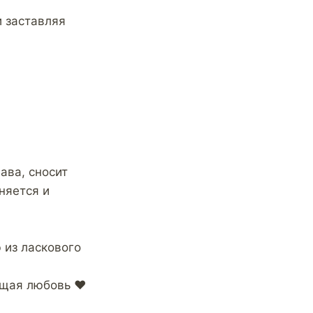
и заставляя
ава, сносит
няется и
 из ласкового
ящая любовь ♥️