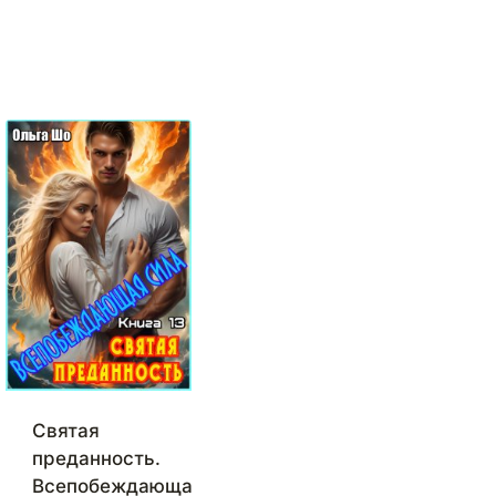
Святая
преданность.
Всепобеждающая