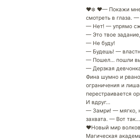
❤️❄️ ❤️— Покажи мне
смотреть в глаза. 
— Нет! — упрямо сж
— Это твое задание,
— Не буду!
— Будешь! — властн
— Пошел… пошли вы
— Дерзкая девчонка
Фина шумно и рвано 
ограничения и лишае
перестраивается ор
И вдруг…
— Замри! — мягко, 
захвата. — Вот так
♥️Новый мир волков.
Магическая академ