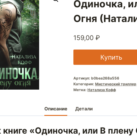
Одиночка, и
Огня (Натал
159,00
₽
Купить
Артикул:
b0bea268a556
Категория:
Мистический триллер
Метка:
Натализа Кофф
Описание
Детали
 книге «Одиночка, или В плену