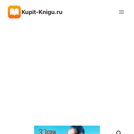
Перейти
Kupit-Knigu.ru
к
содержимому