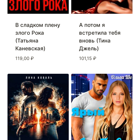
В сладком плену
А потом я
злого Рока
встретила тебя
(Татьяна
вновь (Тина
Каневская)
Джель)
119,00
₽
101,15
₽