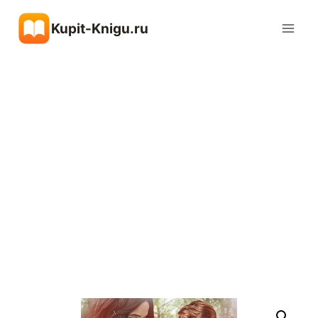
Перейти
Kupit-Knigu.ru
к
содержимому