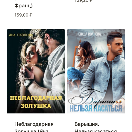
159,20
₽
Франц)
159,00
₽
Неблагодарная
Барышня.
Золушка (Яна
Нельзя касаться