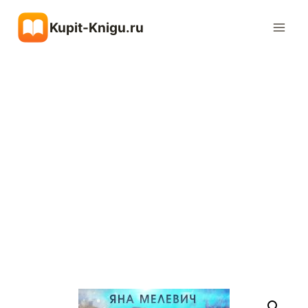
Перейти
Kupit-Knigu.ru
к
содержимому