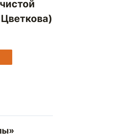
ечистой
 Цветкова)
илы»