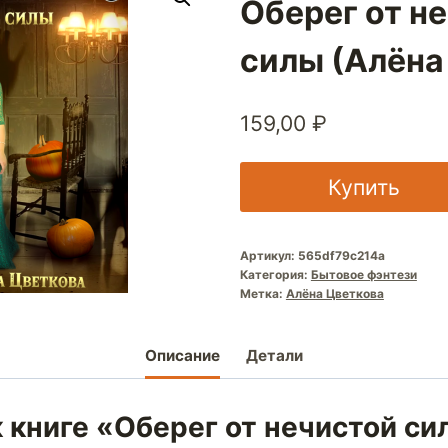
Оберег от н
силы (Алёна
159,00
₽
Купить
Артикул:
565df79c214a
Категория:
Бытовое фэнтези
Метка:
Алёна Цветкова
Описание
Детали
 книге «Оберег от нечистой с