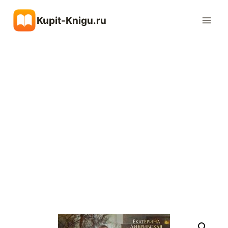
Перейти
Kupit-Knigu.ru
к
содержимому