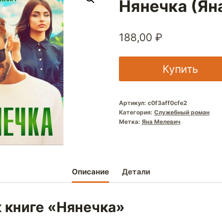
Нянечка (Ян
188,00
₽
Купить
Артикул:
c0f3aff0cfe2
Категория:
Служебный роман
Метка:
Яна Мелевич
Описание
Детали
к книге «Нянечка»