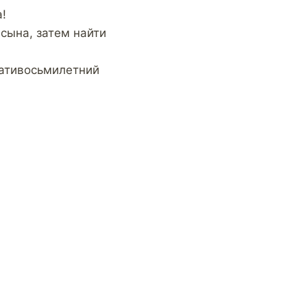
!
сына, затем найти
цативосьмилетний