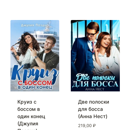
Круиз с
Две полоски
боссом в
для босса
один конец
(Анна Нест)
(Джулия
219,00
₽