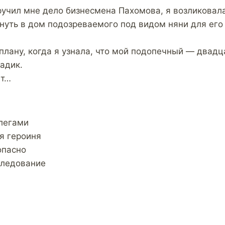
ручил мне дело бизнесмена Пахомова, я возликовала
нуть в дом подозреваемого под видом няни для его 
 плану, когда я узнала, что мой подопечный — двад
адик.
ет…
легами
я героиня
опасно
следование