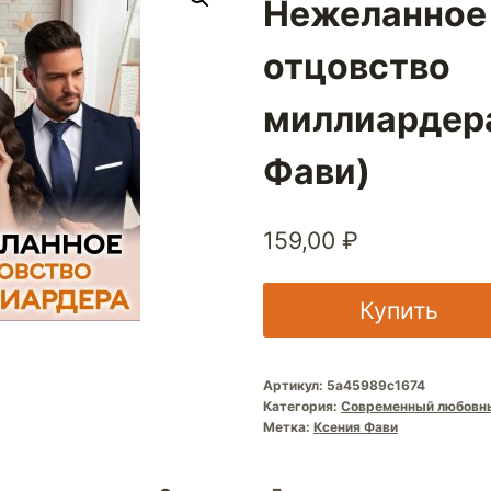
Нежеланное
отцовство
миллиардера
Фави)
159,00
₽
Купить
Артикул:
5a45989c1674
Категория:
Современный любовн
Метка:
Ксения Фави