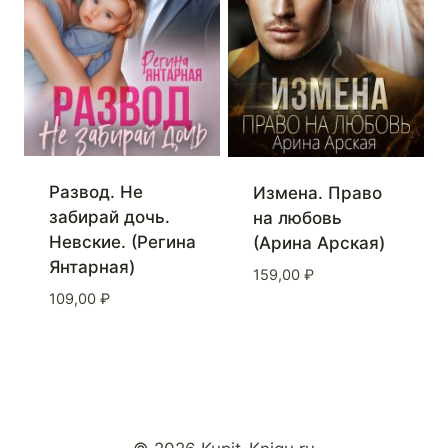
Развод. Не
Измена. Право
забирай дочь.
на любовь
Невские. (Регина
(Арина Арская)
Янтарная)
159,00
₽
109,00
₽