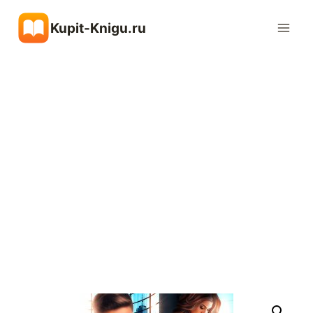
Перейти
Kupit-Knigu.ru
к
содержимому