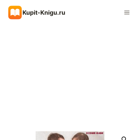
Перейти
Kupit-Knigu.ru
к
содержимому