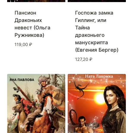
Пансион
Госпожа замка
Драконьих
Гиллинг, или
невест (Ольга
Тайна
Ружникова)
драконьего
манускрипта
119,00
₽
(Евгения Бергер)
127,20
₽