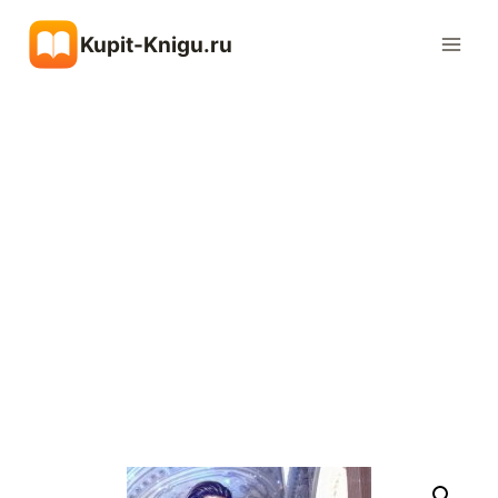
Перейти
Kupit-Knigu.ru
к
содержимому