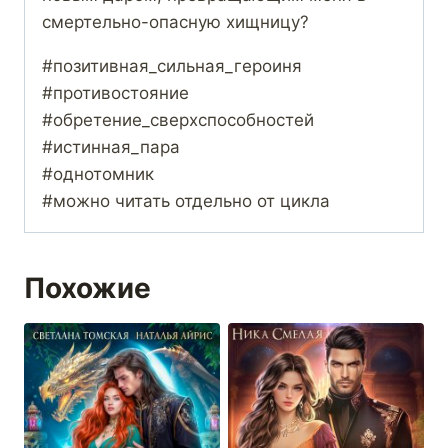
смертельно-опасную хищницу?
#позитивная_сильная_героиня
#противостояние
#обретение_сверхспособностей
#истинная_пара
#однотомник
#можно читать отдельно от цикла
Похожие