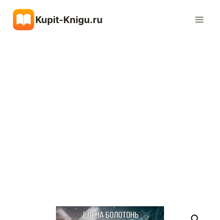
Перейти
Kupit-Knigu.ru
к
содержимому