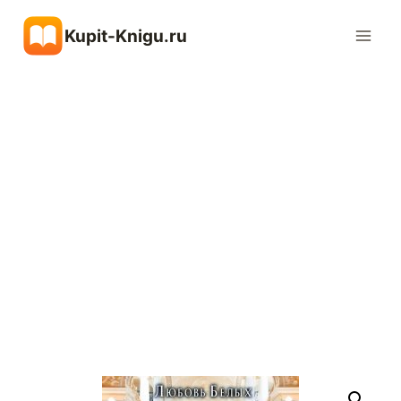
Перейти
Kupit-Knigu.ru
к
содержимому