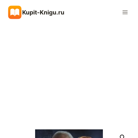
Перейти
Kupit-Knigu.ru
к
содержимому