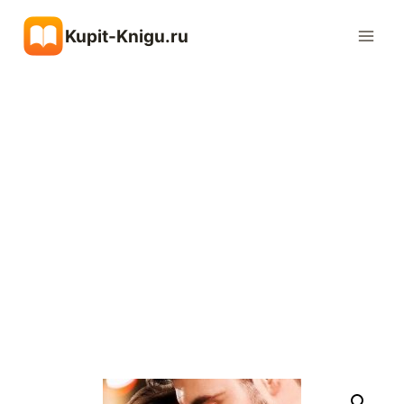
Перейти
Kupit-Knigu.ru
к
содержимому