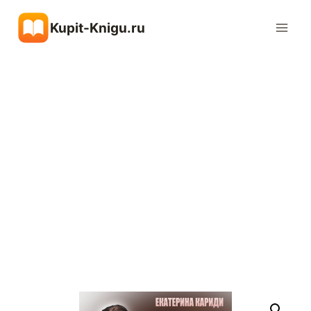
Перейти
Kupit-Knigu.ru
к
содержимому