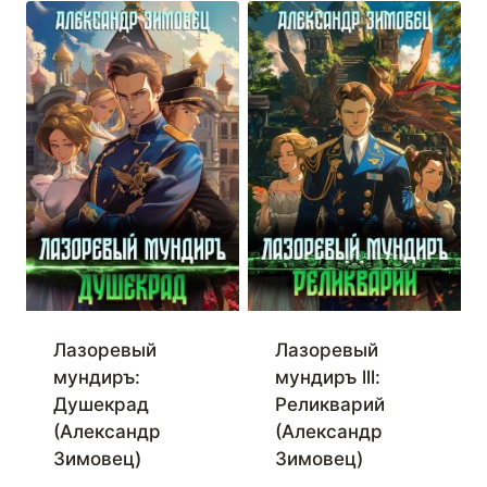
Лазоревый
Лазоревый
мундиръ:
мундиръ lll:
Душекрад
Реликварий
(Александр
(Александр
Зимовец)
Зимовец)