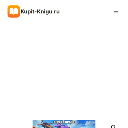
Перейти
Kupit-Knigu.ru
к
содержимому