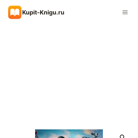
Перейти
Kupit-Knigu.ru
к
содержимому