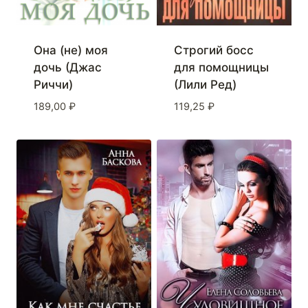
Она (не) моя
Строгий босс
дочь (Джас
для помощницы
Риччи)
(Лили Ред)
189,00
₽
119,25
₽