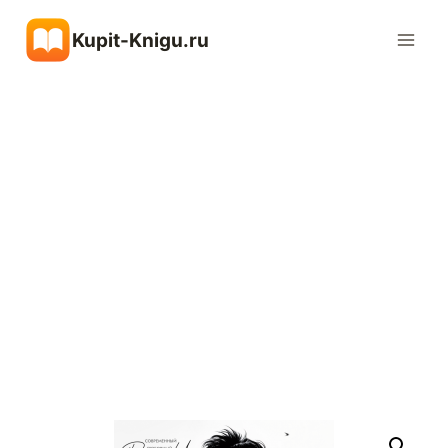
Перейти
Kupit-Knigu.ru
к
содержимому