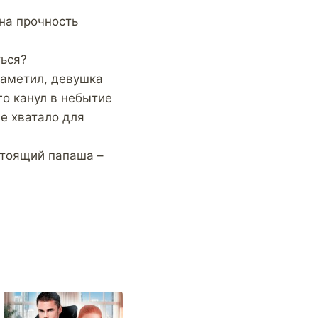
 на прочность
ться?
заметил, девушка
го канул в небытие
не хватало для
стоящий папаша –