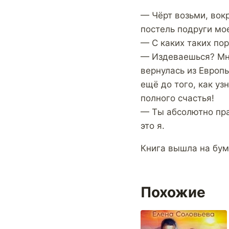
— Чёрт возьми, вок
постель подруги мо
— С каких таких по
— Издеваешься? Мне
вернулась из Европ
ещё до того, как уз
полного счастья!
— Ты абсолютно пра
это я.
Книга вышла на бум
Похожие