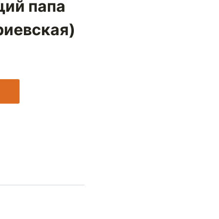
щий папа
риевская)