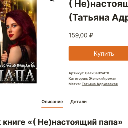
( Не)настоя
(Татьяна Ад
159,00
₽
Купить
Артикул:
0aa26e92aff0
Категория:
Женский роман
Метка:
Татьяна Адриевская
Описание
Детали
 книге «( Не)настоящий папа»