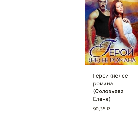
Герой (не) её
романа
(Соловьева
Елена)
90,35
₽