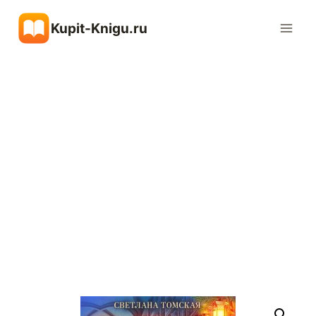
Перейти
Kupit-Knigu.ru
к
содержимому