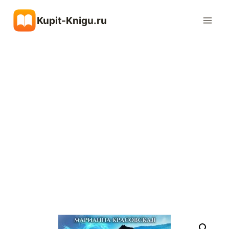
Перейти
Kupit-Knigu.ru
к
содержимому