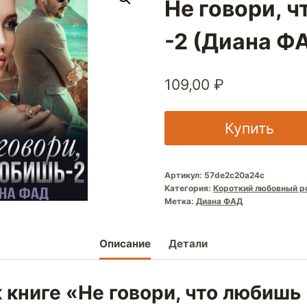
Не говори, 
-2 (Диана Ф
109,00
₽
Купить
Артикул:
57de2c20a24c
Категория:
Короткий любовный р
Метка:
Диана ФАД
Описание
Детали
 книге «Не говори, что любишь