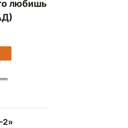
что любишь
АД)
оман
 -2»