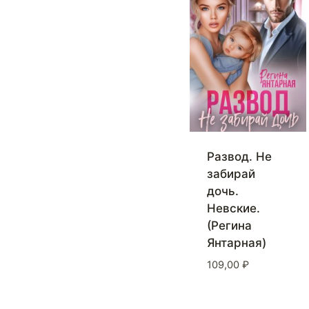
Развод. Не
забирай
дочь.
Невские.
(Регина
Янтарная)
109,00
₽