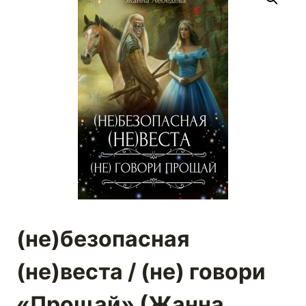
(не)безопасная
(не)веста / (не) говори
«Прощай» (Жанна