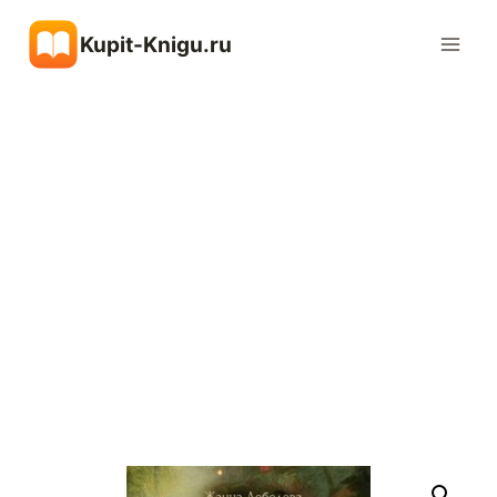
Перейти
Kupit-Knigu.ru
к
содержимому