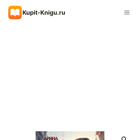
Перейти
Kupit-Knigu.ru
к
содержимому