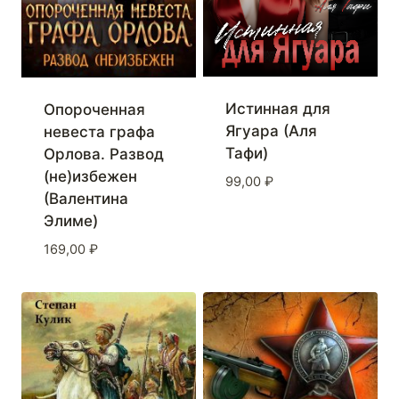
Истинная для
Опороченная
Ягуара (Аля
невеста графа
Тафи)
Орлова. Развод
(не)избежен
99,00
₽
(Валентина
Элиме)
169,00
₽