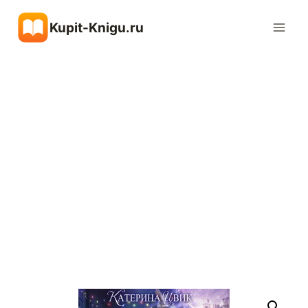
Перейти
Kupit-Knigu.ru
к
содержимому