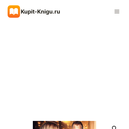
Перейти
Kupit-Knigu.ru
к
содержимому