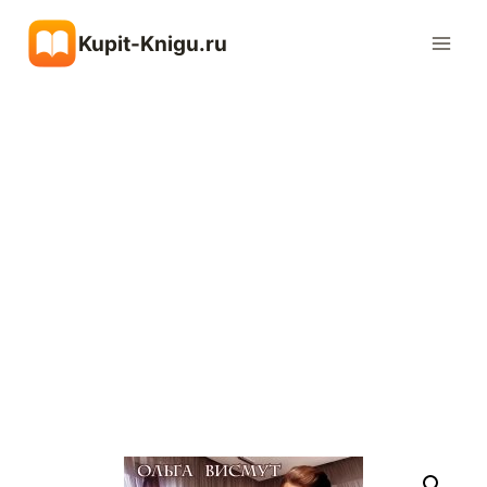
Перейти
Kupit-Knigu.ru
к
содержимому