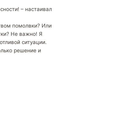
сности! – настаивал
ством помолвки? Или
тки? Не важно! Я
отливой ситуации.
олько решение и