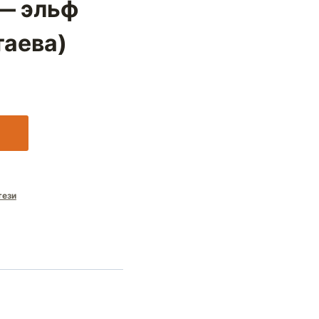
— эльф
таева)
тези