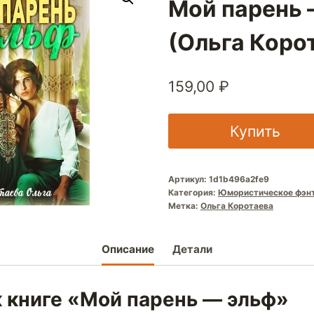
Мой парень 
(Ольга Коро
159,00
₽
Купить
Артикул:
1d1b496a2fe9
Категория:
Юмористическое фэн
Метка:
Ольга Коротаева
Описание
Детали
к книге «Мой парень — эльф»