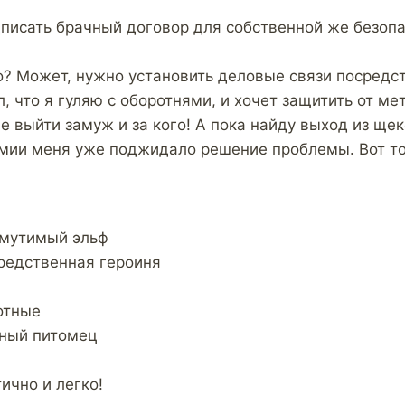
дписать брачный договор для собственной же безопа
го? Может, нужно установить деловые связи посред
 что я гуляю с оборотнями, и хочет защитить от ме
е выйти замуж и за кого! А пока найду выход из щек
мии меня уже поджидало решение проблемы. Вот т
змутимый эльф
редственная героиня
отные
ный питомец
ично и легко!