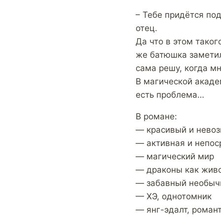
– Тебе придётся по
отец.
Да что в этом тако
же батюшка заметил,
сама решу, когда мн
В магической акаде
есть проблема…
В романе:
— красивый и нево
— активная и непос
— магический мир
— драконы как жив
— забавный необыч
— ХЭ, однотомник
— янг-эдалт, романт