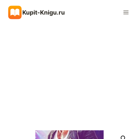
Перейти
Kupit-Knigu.ru
к
содержимому