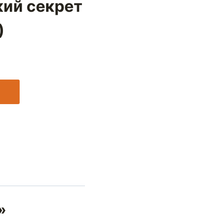
ий секрет
)
»