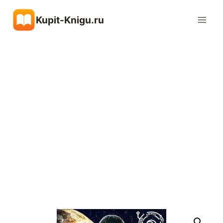
Перейти
Kupit-Knigu.ru
к
содержимому