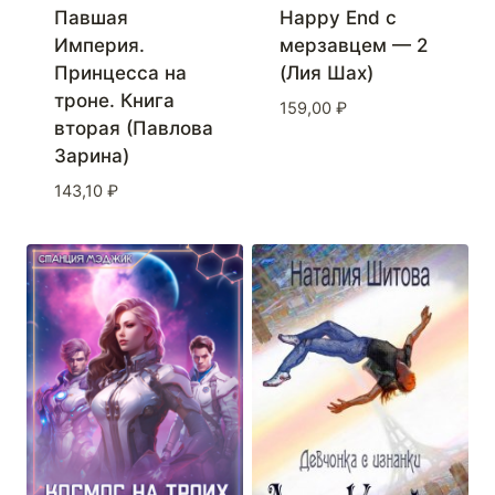
Павшая
Happy End с
Империя.
мерзавцем — 2
Принцесса на
(Лия Шах)
троне. Книга
159,00
₽
вторая (Павлова
Зарина)
143,10
₽