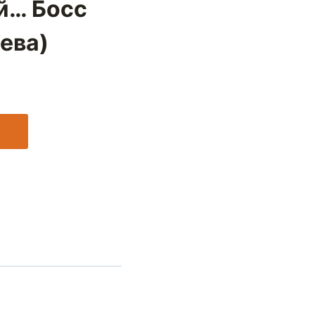
й… Босс
ева)