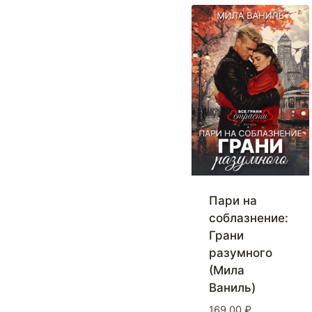
Пари на
соблазнение:
Грани
разумного
(Мила
Ваниль)
169,00
₽