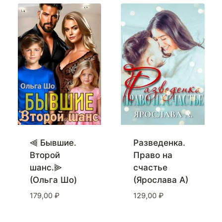
⫷ Бывшие.
Разведенка.
Второй
Право на
шанс.⫸
счастье
(Ольга Шо)
(Ярослава А)
179,00
₽
129,00
₽