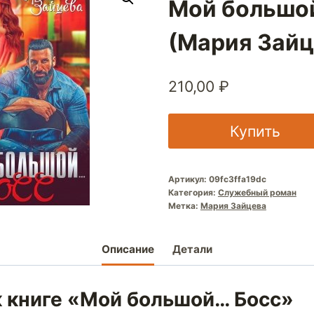
Мой большо
(Мария Зайц
210,00
₽
Купить
Артикул:
09fc3ffa19dc
Категория:
Служебный роман
Метка:
Мария Зайцева
Описание
Детали
к книге «Мой большой… Босс»